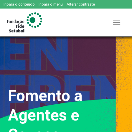
Ir para o conteúdo
Ir para o menu
Alterar contraste
Pular
para
o
conteúdo
Fomento a
Agentes e